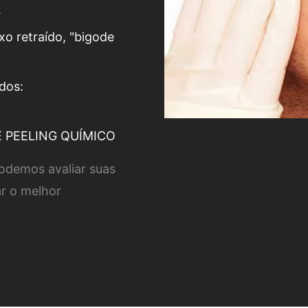
A
xo retraído, "bigode
ados:
E PEELING QUÍMICO
odemos avaliar suas
ar o melhor