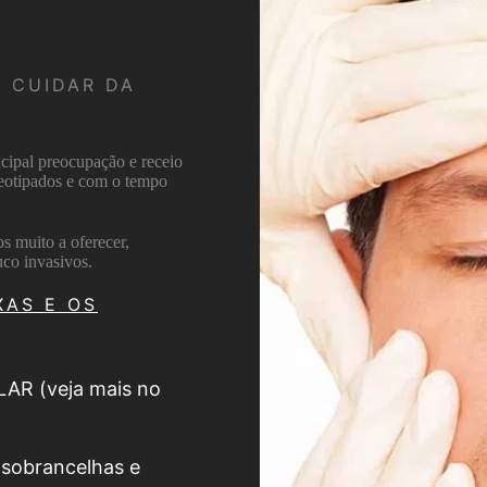
 CUIDAR DA
cipal preocupação e receio
ereotipados e com o tempo
s muito a oferecer,
co invasivos.
XAS E OS
LAR (veja mais no
 sobrancelhas e