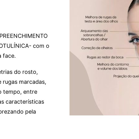
- O PREENCHIMENTO
OTULÍNICA- com o
 face.
rias do rosto,
 e rugas marcadas,
o tempo, entre
s características
prezando pela