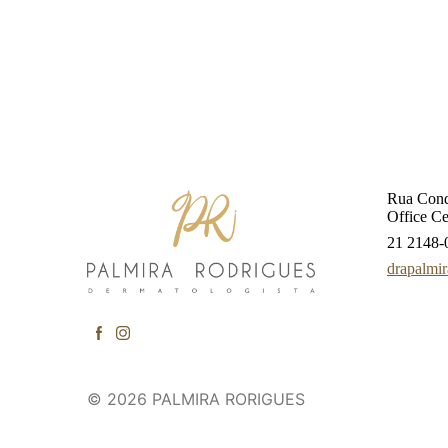
Rua Cond
Office C
21 2148-
drapalmi
© 2026
PALMIRA RORIGUES