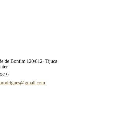
e de Bonfim 120/812- Tijuca
enter
0819
rarodrigues@gmail.com